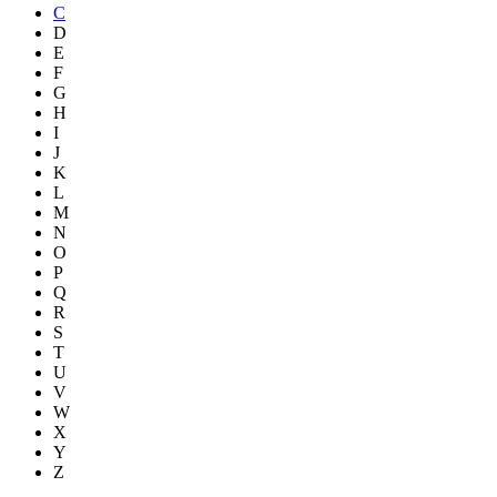
C
D
E
F
G
H
I
J
K
L
M
N
O
P
Q
R
S
T
U
V
W
X
Y
Z