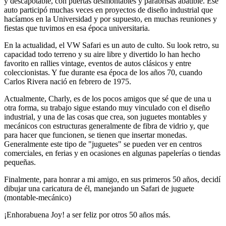
y descapotable, con puertas desmontables y parabrisas abatible. Ese
auto participó muchas veces en proyectos de diseño industrial que
hacíamos en la Universidad y por supuesto, en muchas reuniones y
fiestas que tuvimos en esa época universitaria.
En la actualidad, el VW Safari es un auto de culto. Su look retro, su
capacidad todo terreno y su aire libre y divertido lo han hecho
favorito en rallies vintage, eventos de autos clásicos y entre
coleccionistas. Y fue durante esa época de los años 70, cuando
Carlos Rivera nació en febrero de 1975.
Actualmente, Charly, es de los pocos amigos que sé que de una u
otra forma, su trabajo sigue estando muy vinculado con el diseño
industrial, y una de las cosas que crea, son juguetes montables y
mecánicos con estructuras generalmente de fibra de vidrio y, que
para hacer que funcionen, se tienen que insertar monedas.
Generalmente este tipo de "juguetes" se pueden ver en centros
comerciales, en ferias y en ocasiones en algunas papelerías o tiendas
pequeñas.
Finalmente, para honrar a mi amigo, en sus primeros 50 años, decidí
dibujar una caricatura de él, manejando un Safari de juguete
(montable-mecánico)
¡Enhorabuena Joy! a ser feliz por otros 50 años más.