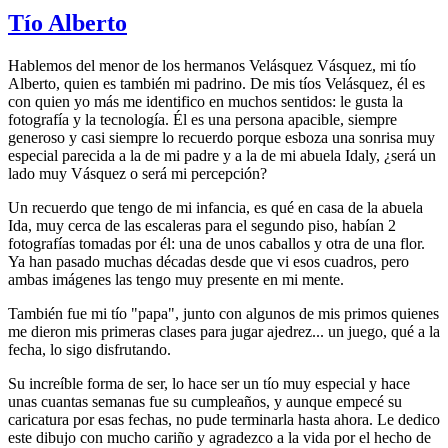
Tío Alberto
Hablemos del menor de los hermanos Velásquez Vásquez, mi tío
Alberto, quien es también mi padrino. De mis tíos Velásquez, él es
con quien yo más me identifico en muchos sentidos: le gusta la
fotografía y la tecnología. Él es una persona apacible, siempre
generoso y casi siempre lo recuerdo porque esboza una sonrisa muy
especial parecida a la de mi padre y a la de mi abuela Idaly, ¿será un
lado muy Vásquez o será mi percepción?
Un recuerdo que tengo de mi infancia, es qué en casa de la abuela
Ida, muy cerca de las escaleras para el segundo piso, habían 2
fotografías tomadas por él: una de unos caballos y otra de una flor.
Ya han pasado muchas décadas desde que vi esos cuadros, pero
ambas imágenes las tengo muy presente en mi mente.
También fue mi tío "papa", junto con algunos de mis primos quienes
me dieron mis primeras clases para jugar ajedrez... un juego, qué a la
fecha, lo sigo disfrutando.
Su increíble forma de ser, lo hace ser un tío muy especial y hace
unas cuantas semanas fue su cumpleaños, y aunque empecé su
caricatura por esas fechas, no pude terminarla hasta ahora. Le dedico
este dibujo con mucho cariño y agradezco a la vida por el hecho de