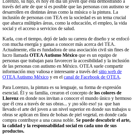
Lorenzo, su hijo, es hoy en día un joven que está demostrando a
través del arte de que sí es posible que las personas con autismo se
desarrollen en distintas áreas como la música o la pintura. La
inclusión de personas con TEA en la sociedad es un tema crucial
que abarca múltiples áreas, como la educación, el empleo, la vida
social y el acceso a servicios de salud.
Karla, con el tiempo, dejó de lado su carrera de diseño y se enfocó
con mucha energía y ganas a conocer más acerca del TEA.
Actualmente, ella es fundadora de una asociación civil sin fines de
lucro llamada
OTEA Autismo México
que es un equipo de
personas que trabajan para favorecer la accesibilidad y la inclusión
de las personas con autismo en México. OTEA suele compartir
información muy valiosa e interesante a través del
sitio web de
OTEA Autismo México
y en el
canal de Facebook de OTEA
.
Para Lorenzo, la pintura es su lenguaje, su forma de expresión
esencial. Él y su familia, crearon el concepto de
los colores de
Llorenz
en donde nos invitan a conocer el mundo único y hermoso
que él crea a través de sus obras... y ¡no sólo eso! ya que han
llevado el arte del joven a un nivel superior en donde sus trabajos u
obras se aplican en línea de bolsas de piel vegetal, en donde cada
compra contribuye a una causa noble.
Se puede descubrir el arte,
la calidad y la responsabilidad social en cada uno de sus
productos.