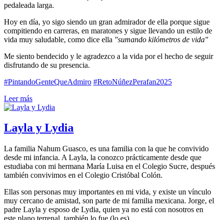
pedaleada larga.
Hoy en día, yo sigo siendo un gran admirador de ella porque sigue
compitiendo en carreras, en maratones y sigue llevando un estilo de
vida muy saludable, como dice ella
"sumando kilómetros de vida"
Me siento bendecido y le agradezco a la vida por el hecho de seguir
disfrutando de su presencia.
#PintandoGenteQueAdmiro
#RetoNúñezPerafan2025
Leer más
Layla y Lydia
La familia Nahum Guasco, es una familia con la que he convivido
desde mi infancia. A Layla, la conozco prácticamente desde que
estudiaba con mi hermana María Luisa en el Colegio Sucre, después
también convivimos en el Colegio Cristóbal Colón.
Ellas son personas muy importantes en mi vida, y existe un vínculo
muy cercano de amistad, son parte de mi familia mexicana. Jorge, el
padre Layla y esposo de Lydia, quien ya no está con nosotros en
este plano terrenal, también lo fue (lo es).