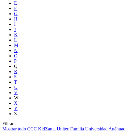
E
F
G
H
I
J
K
L
M
N
O
P
Q
R
S
T
U
V
W
X
Y
Z
Filtrar:
Mostrar todo
CCC
KidZania
Unitec
Familia
Universidad Anáhuac