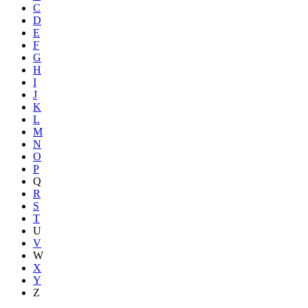
C
D
E
F
G
H
I
J
K
L
M
N
O
P
Q
R
S
T
U
V
W
X
Y
Z