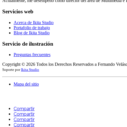
Actualmente, me desempeño como director del área de Multimedia e 
Servicios web
Acerca de Ikita Studio
Portafolio de trabajo
Blog de Ikita Studio
Servicio de ilustración
Preguntas frecuentes
Copyright ©
2026
Todos los Derechos Reservados a Fernando Velás
Soporte por
Ikita Studio
Mapa del sitio
Compartir
Compartir
Compartir
Compartir