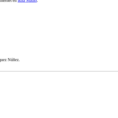
Internet en
Ikita Studio
.
quez Núñez.