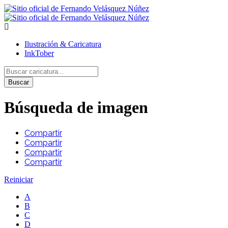
Ilustración & Caricatura
InkTober
Buscar
Búsqueda de imagen
Compartir
Compartir
Compartir
Compartir
Reiniciar
A
B
C
D