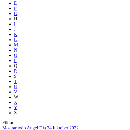
E
F
G
H
I
J
K
L
M
N
O
P
Q
R
S
T
U
V
W
X
Y
Z
Filtrar:
Mostrar todo
Angel
Día 24
Inktober 2022