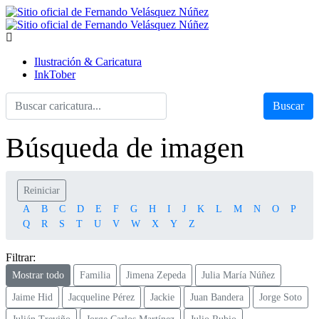
Ilustración & Caricatura
InkTober
Buscar
Búsqueda de imagen
Reiniciar
A
B
C
D
E
F
G
H
I
J
K
L
M
N
O
P
Q
R
S
T
U
V
W
X
Y
Z
Filtrar:
Mostrar todo
Familia
Jimena Zepeda
Julia María Núñez
Jaime Hid
Jacqueline Pérez
Jackie
Juan Bandera
Jorge Soto