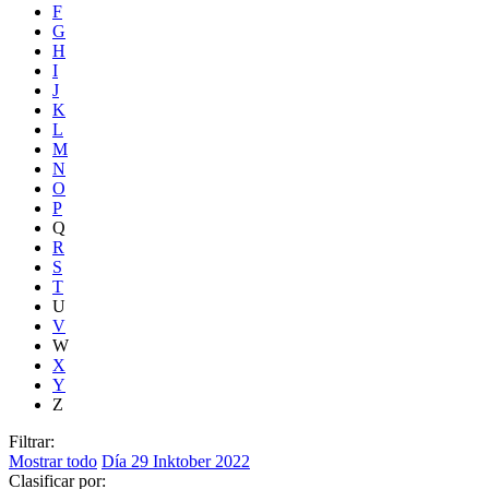
F
G
H
I
J
K
L
M
N
O
P
Q
R
S
T
U
V
W
X
Y
Z
Filtrar:
Mostrar todo
Día 29
Inktober 2022
Clasificar por: