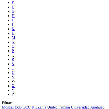
E
F
G
H
I
J
K
L
M
N
O
P
Q
R
S
T
U
V
W
X
Y
Z
Filtrar:
Mostrar todo
CCC
KidZania
Unitec
Familia
Universidad Anáhuac